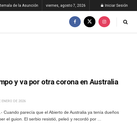
temala de la Asunción
viernes, agosto 7, 2026
Iniciar Sesión
empo y va por otra corona en Australia
 ENERO DE 2026
 Cuando parecía que el Abierto de Australia ya tenía dueños
 el guion. El serbio resistió, peleó y recordó por ...