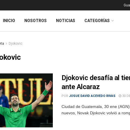
Gua
INICIO
NOSOTROS
NOTICIAS
CATEGORÍAS
eta
Djokovic
okovic
Djokovic desafía al ti
ante Alcaraz
POR
JOSUE DAVID ACEVEDO RIVAS
30 DE
Ciudad de Guatemala, 30 ene (AGN).-
nuevos, Novak Djokovic volvió a romper