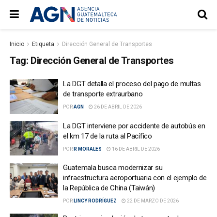
Inicio
Etiqueta
Dirección General de Transportes
Tag:
Dirección General de Transportes
La DGT detalla el proceso del pago de multas
de transporte extraurbano
POR
AGN
26 DE ABRIL DE 2026
La DGT interviene por accidente de autobús en
el km 17 de la ruta al Pacífico
POR
R MORALES
16 DE ABRIL DE 2026
Guatemala busca modernizar su
infraestructura aeroportuaria con el ejemplo de
la República de China (Taiwán)
POR
LINCY RODRÍGUEZ
22 DE MARZO DE 2026