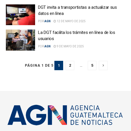
DGT invita a transportistas a actualizar sus
datos en línea
POR
AGN
12 DE MAYO DE 2025
La DGT facilita los trámites en línea de los
usuarios
POR
AGN
9 DE MAYO DE 2025
1
2
…
5
PÁGINA 1 DE 5