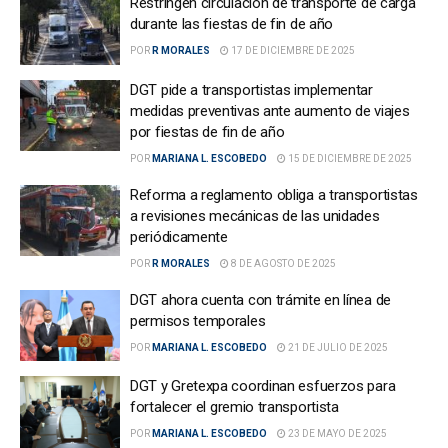
Restringen circulación de transporte de carga
durante las fiestas de fin de año
POR
R MORALES
17 DE DICIEMBRE DE 2025
DGT pide a transportistas implementar
medidas preventivas ante aumento de viajes
por fiestas de fin de año
POR
MARIANA L. ESCOBEDO
15 DE DICIEMBRE DE 2025
Reforma a reglamento obliga a transportistas
a revisiones mecánicas de las unidades
periódicamente
POR
R MORALES
8 DE AGOSTO DE 2025
DGT ahora cuenta con trámite en línea de
permisos temporales
POR
MARIANA L. ESCOBEDO
21 DE JULIO DE 2025
DGT y Gretexpa coordinan esfuerzos para
fortalecer el gremio transportista
POR
MARIANA L. ESCOBEDO
23 DE MAYO DE 2025