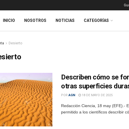
Gu
INICIO
NOSOTROS
NOTICIAS
CATEGORÍAS
eta
Desierto
sierto
Describen cómo se for
otras superficies dura
POR
AGN
18 DE MAYO DE 2025
Redacción Ciencia, 18 may (EFE).- El
permitido a los científicos describir