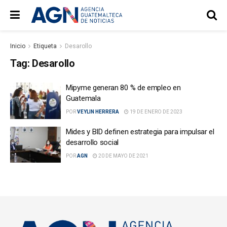
Inicio
Etiqueta
Desarollo
Tag:
Desarollo
Mipyme generan 80 % de empleo en
Guatemala
POR
VEYLIN HERRERA
19 DE ENERO DE 2023
Mides y BID definen estrategia para impulsar el
desarrollo social
POR
AGN
20 DE MAYO DE 2021