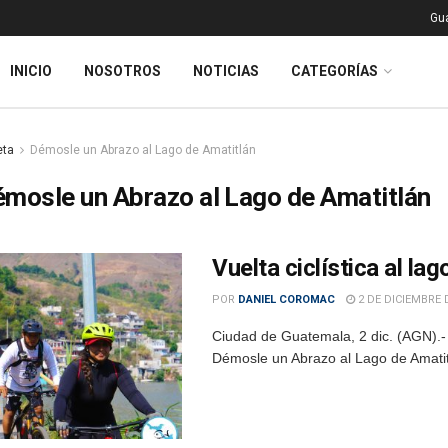
Gu
INICIO
NOSOTROS
NOTICIAS
CATEGORÍAS
eta
Démosle un Abrazo al Lago de Amatitlán
mosle un Abrazo al Lago de Amatitlán
Vuelta ciclística al la
POR
DANIEL COROMAC
2 DE DICIEMBRE 
Ciudad de Guatemala, 2 dic. (AGN).- 
Démosle un Abrazo al Lago de Amatitlá