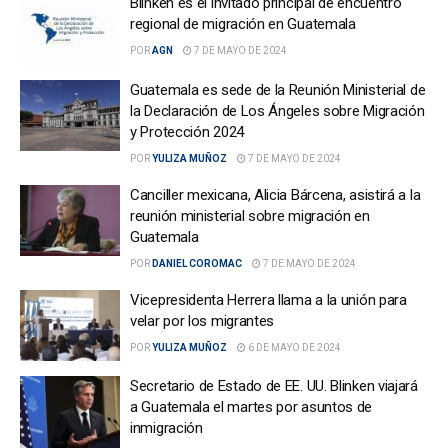
Blinken es el invitado principal de encuentro
regional de migración en Guatemala
POR
AGN
7 DE MAYO DE 2024
Guatemala es sede de la Reunión Ministerial de
la Declaración de Los Ángeles sobre Migración
y Protección 2024
POR
YULIZA MUÑOZ
7 DE MAYO DE 2024
Canciller mexicana, Alicia Bárcena, asistirá a la
reunión ministerial sobre migración en
Guatemala
POR
DANIEL COROMAC
7 DE MAYO DE 2024
Vicepresidenta Herrera llama a la unión para
velar por los migrantes
POR
YULIZA MUÑOZ
6 DE MAYO DE 2024
Secretario de Estado de EE. UU. Blinken viajará
a Guatemala el martes por asuntos de
inmigración