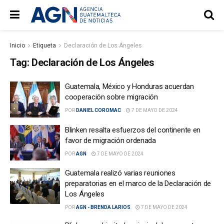
Inicio
Etiqueta
Declaración de Los Ángeles
Tag:
Declaración de Los Ángeles
Guatemala, México y Honduras acuerdan
cooperación sobre migración
POR
DANIEL COROMAC
7 DE MAYO DE 2024
Blinken resalta esfuerzos del continente en
favor de migración ordenada
POR
AGN
7 DE MAYO DE 2024
Guatemala realizó varias reuniones
preparatorias en el marco de la Declaración de
Los Ángeles
POR
AGN - BRENDA LARIOS
7 DE MAYO DE 2024