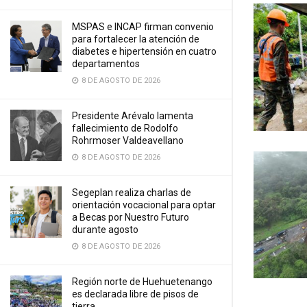
MSPAS e INCAP firman convenio
para fortalecer la atención de
diabetes e hipertensión en cuatro
departamentos
8 DE AGOSTO DE 2026
Presidente Arévalo lamenta
fallecimiento de Rodolfo
Rohrmoser Valdeavellano
8 DE AGOSTO DE 2026
Segeplan realiza charlas de
orientación vocacional para optar
a Becas por Nuestro Futuro
durante agosto
8 DE AGOSTO DE 2026
Región norte de Huehuetenango
es declarada libre de pisos de
tierra