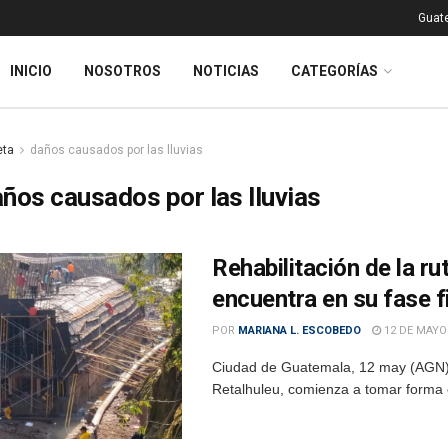
Guat
INICIO
NOSOTROS
NOTICIAS
CATEGORÍAS
eta
daños causados por las lluvias
ños causados por las lluvias
Rehabilitación de la ru
encuentra en su fase f
POR
MARIANA L. ESCOBEDO
12 DE MAYO
Ciudad de Guatemala, 12 may (AGN).- 
Retalhuleu, comienza a tomar forma co