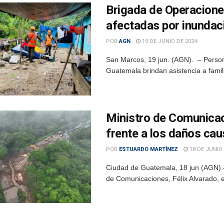
Brigada de Operacione
afectadas por inunda
POR
AGN
19 DE JUNIO DE 2024
San Marcos, 19 jun. (AGN). – Person
Guatemala brindan asistencia a famil
Ministro de Comunicac
frente a los daños cau
POR
ESTUARDO MARTÍNEZ
18 DE JUNIO 
Ciudad de Guatemala, 18 jun (AGN).–
de Comunicaciones, Félix Alvarado, e