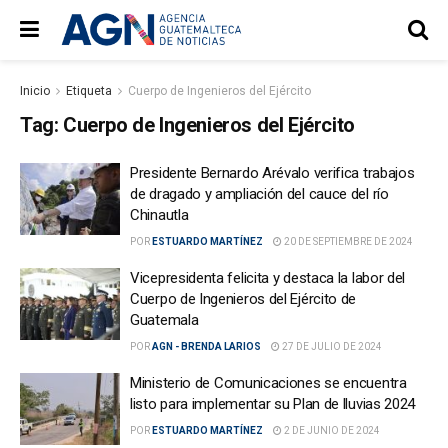
Inicio
Etiqueta
Cuerpo de Ingenieros del Ejército
Tag:
Cuerpo de Ingenieros del Ejército
Presidente Bernardo Arévalo verifica trabajos
de dragado y ampliación del cauce del río
Chinautla
POR
ESTUARDO MARTÍNEZ
20 DE SEPTIEMBRE DE 2024
Vicepresidenta felicita y destaca la labor del
Cuerpo de Ingenieros del Ejército de
Guatemala
POR
AGN - BRENDA LARIOS
27 DE JULIO DE 2024
Ministerio de Comunicaciones se encuentra
listo para implementar su Plan de lluvias 2024
POR
ESTUARDO MARTÍNEZ
2 DE JUNIO DE 2024