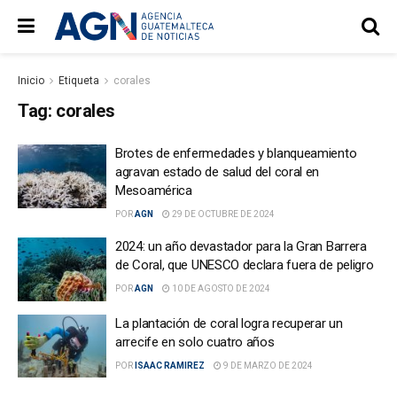
Inicio
Etiqueta
corales
Tag:
corales
Brotes de enfermedades y blanqueamiento
agravan estado de salud del coral en
Mesoamérica
POR
AGN
29 DE OCTUBRE DE 2024
2024: un año devastador para la Gran Barrera
de Coral, que UNESCO declara fuera de peligro
POR
AGN
10 DE AGOSTO DE 2024
La plantación de coral logra recuperar un
arrecife en solo cuatro años
POR
ISAAC RAMIREZ
9 DE MARZO DE 2024