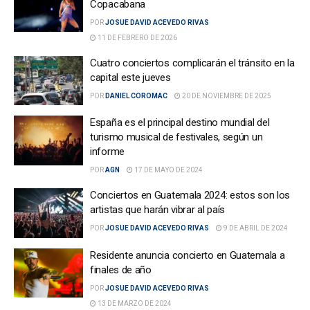
Copacabana
POR
JOSUE DAVID ACEVEDO RIVAS
11 DE FEBRERO DE 2026
Cuatro conciertos complicarán el tránsito en la
capital este jueves
POR
DANIEL COROMAC
20 DE NOVIEMBRE DE 2025
España es el principal destino mundial del
turismo musical de festivales, según un
informe
POR
AGN
17 DE MAYO DE 2024
Conciertos en Guatemala 2024: estos son los
artistas que harán vibrar al país
POR
JOSUE DAVID ACEVEDO RIVAS
9 DE ABRIL DE 2024
Residente anuncia concierto en Guatemala a
finales de año
POR
JOSUE DAVID ACEVEDO RIVAS
13 DE MARZO DE 2024