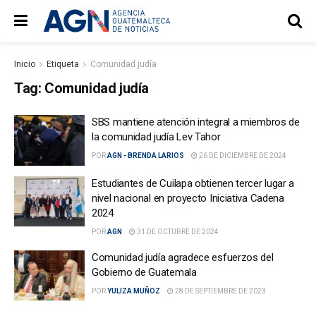
Inicio
Etiqueta
Comunidad judía
Tag:
Comunidad judía
SBS mantiene atención integral a miembros de
la comunidad judía Lev Tahor
POR
AGN - BRENDA LARIOS
26 DE DICIEMBRE DE 2024
Estudiantes de Cuilapa obtienen tercer lugar a
nivel nacional en proyecto Iniciativa Cadena
2024
POR
AGN
31 DE OCTUBRE DE 2024
Comunidad judía agradece esfuerzos del
Gobierno de Guatemala
POR
YULIZA MUÑOZ
28 DE SEPTIEMBRE DE 2023