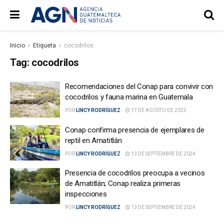
Inicio
Etiqueta
cocodrilos
Tag:
cocodrilos
Recomendaciones del Conap para convivir con
cocodrilos y fauna marina en Guatemala
POR
LINCY RODRÍGUEZ
17 DE AGOSTO DE 2025
Conap confirma presencia de ejemplares de
reptil en Amatitlán
POR
LINCY RODRÍGUEZ
13 DE SEPTIEMBRE DE 2024
Presencia de cocodrilos preocupa a vecinos
de Amatitlán; Conap realiza primeras
inspecciones
POR
LINCY RODRÍGUEZ
13 DE SEPTIEMBRE DE 2024