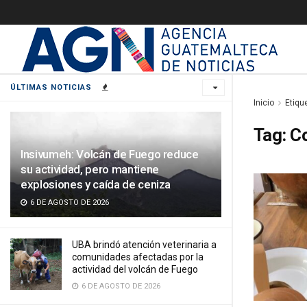
ÚLTIMAS NOTICIAS
Inicio
Etiqu
Tag:
C
Insivumeh: Volcán de Fuego reduce
su actividad, pero mantiene
explosiones y caída de ceniza
6 DE AGOSTO DE 2026
UBA brindó atención veterinaria a
comunidades afectadas por la
actividad del volcán de Fuego
6 DE AGOSTO DE 2026