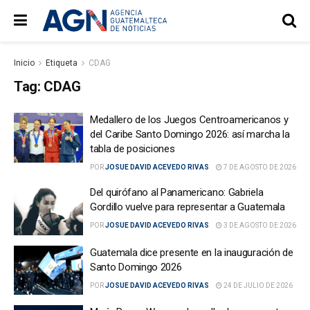
Inicio
Etiqueta
CDAG
Tag:
CDAG
Medallero de los Juegos Centroamericanos y
del Caribe Santo Domingo 2026: así marcha la
tabla de posiciones
POR
JOSUE DAVID ACEVEDO RIVAS
7 DE AGOSTO DE 2026
Del quirófano al Panamericano: Gabriela
Gordillo vuelve para representar a Guatemala
POR
JOSUE DAVID ACEVEDO RIVAS
3 DE AGOSTO DE 2026
Guatemala dice presente en la inauguración de
Santo Domingo 2026
POR
JOSUE DAVID ACEVEDO RIVAS
24 DE JULIO DE 2026