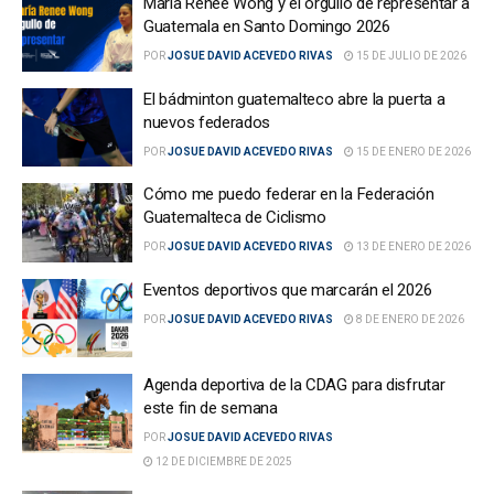
María Renee Wong y el orgullo de representar a
Guatemala en Santo Domingo 2026
POR
JOSUE DAVID ACEVEDO RIVAS
15 DE JULIO DE 2026
El bádminton guatemalteco abre la puerta a
nuevos federados
POR
JOSUE DAVID ACEVEDO RIVAS
15 DE ENERO DE 2026
Cómo me puedo federar en la Federación
Guatemalteca de Ciclismo
POR
JOSUE DAVID ACEVEDO RIVAS
13 DE ENERO DE 2026
Eventos deportivos que marcarán el 2026
POR
JOSUE DAVID ACEVEDO RIVAS
8 DE ENERO DE 2026
Agenda deportiva de la CDAG para disfrutar
este fin de semana
POR
JOSUE DAVID ACEVEDO RIVAS
12 DE DICIEMBRE DE 2025