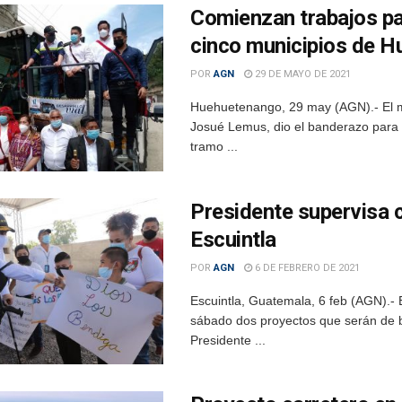
Comienzan trabajos pa
cinco municipios de 
POR
AGN
29 DE MAYO DE 2021
Huehuetenango, 29 may (AGN).- El mi
Josué Lemus, dio el banderazo para e
tramo ...
Presidente supervisa c
Escuintla
POR
AGN
6 DE FEBRERO DE 2021
Escuintla, Guatemala, 6 feb (AGN).- 
sábado dos proyectos que serán de be
Presidente ...