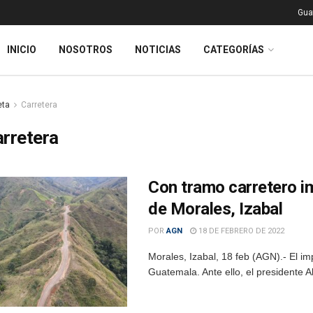
Gua
INICIO
NOSOTROS
NOTICIAS
CATEGORÍAS
eta
Carretera
rretera
Con tramo carretero i
de Morales, Izabal
POR
AGN
18 DE FEBRERO DE 2022
Morales, Izabal, 18 feb (AGN).- El i
Guatemala. Ante ello, el presidente 