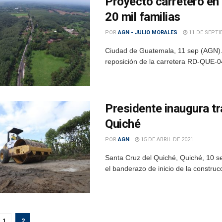
Proyecto carretero en
20 mil familias
POR
AGN - JULIO MORALES
11 DE SEPTI
Ciudad de Guatemala, 11 sep (AGN).- 
reposición de la carretera RD-QUE-04,
Presidente inaugura tr
Quiché
POR
AGN
15 DE ABRIL DE 2021
Santa Cruz del Quiché, Quiché, 10 s
el banderazo de inicio de la construc
1
2