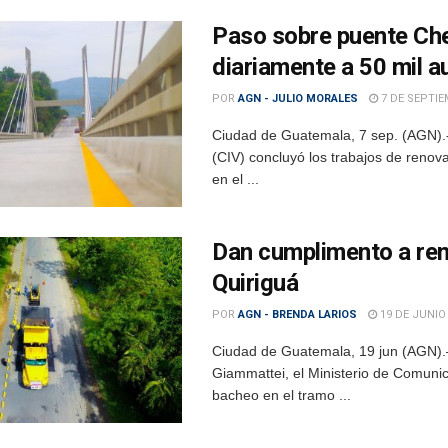
Paso sobre puente Che
diariamente a 50 mil a
POR
AGN - JULIO MORALES
7 DE SEPTIE
Ciudad de Guatemala, 7 sep. (AGN).- 
(CIV) concluyó los trabajos de renov
en el ...
Dan cumplimento a re
Quiriguá
POR
AGN - BRENDA LARIOS
19 DE JUNIO
Ciudad de Guatemala, 19 jun (AGN).–
Giammattei, el Ministerio de Comunica
bacheo en el tramo ...