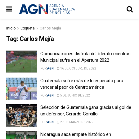
Inicio
Etiqueta
Carlos Mejía
Tag:
Carlos Mejía
Comunicaciones disfruta del liderato mientras
Municipal sufre en el Apertura 2022
POR
AGN
16 DE OCTUBRE DE 2022
Guatemala sufre más de lo esperado para
vencer al peor de Centroamérica
POR
AGN
5 DE JUNIO DE 2022
Selección de Guatemala gana gracias al gol de
un defensor, Gerardo Gordillo
POR
AGN
27 DE MARZO DE 2022
Nicaragua saca empate histórico en