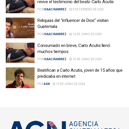
revive el testimonio del beato Carlo Acutis
POR
ISAAC RAMIREZ
9 DE FEBRERO DE 2025
Reliquias del “influencer de Dios” visitan
Guatemala
POR
ISAAC RAMIREZ
16 DE JUNIO DE 2024
Consumado en breve, Carlo Acutis llenó
muchos tiempos
POR
ISAAC RAMIREZ
15 DE JUNIO DE 2024
Beatifican a Carlo Acutis, joven de 15 años que
predicaba en internet
POR
AGN
15 DE JUNIO DE 2024