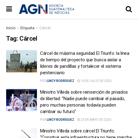
Inicio
Etiqueta
Cárcel
Tag:
Cárcel
Cárcel de máxima seguridad El Triunfo: la línea
de tiempo del proyecto que busca aislar a
líderes de pandillas y fortalecer el sistema
penitenciario
POR
LINCY RODRÍGUEZ
10 DE JULIO DE 2026
Ministro Villeda sobre reinserción de privados
de libertad: “Nadie puede cambiar el pasado,
pero muchas personas todavía pueden
cambiar su futuro”
POR
LINCY RODRÍGUEZ
23 DE MAYO DE 2026
Ministro Villeda sobre cárcel El Triunfo:
“Construir esta infraestructura no tiene marcha