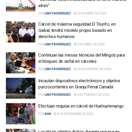
atrás”
POR
LINCY RODRÍGUEZ
23 DE ABRIL DE 2026
Cárcel de máxima seguridad El Triunfo, en
Izabal, tendrá modelo propio basado en
derechos humanos
POR
LINCY RODRÍGUEZ
6 DE ABRIL DE 2026
Continúan las mesas técnicas del Mingob para
el bloqueo de señal en cárceles
POR
LINCY RODRÍGUEZ
26 DE FEBRERO DE 2026
Incautan dispositivos electrónicos y objetos
punzocortantes en Granja Penal Canadá
POR
LINCY RODRÍGUEZ
6 DE FEBRERO DE 2024
Efectúan requisa en cárcel de Huehuetenango
POR
AGN
6 DE SEPTIEMBRE DE 2022
Localizan objetos ilícitos durante requisa en