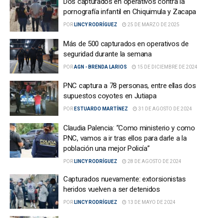
Dos capturados en operativos contra la
pornografía infantil en Chiquimula y Zacapa
POR
LINCY RODRÍGUEZ
25 DE MARZO DE 2025
Más de 500 capturados en operativos de
seguridad durante la semana
POR
AGN - BRENDA LARIOS
15 DE DICIEMBRE DE 2024
PNC captura a 78 personas, entre ellas dos
supuestos coyotes en Jutiapa
POR
ESTUARDO MARTÍNEZ
31 DE AGOSTO DE 2024
Claudia Palencia: “Como ministerio y como
PNC, vamos a ir tras ellos para darle a la
población una mejor Policía”
POR
LINCY RODRÍGUEZ
28 DE AGOSTO DE 2024
Capturados nuevamente: extorsionistas
heridos vuelven a ser detenidos
POR
LINCY RODRÍGUEZ
13 DE MAYO DE 2024