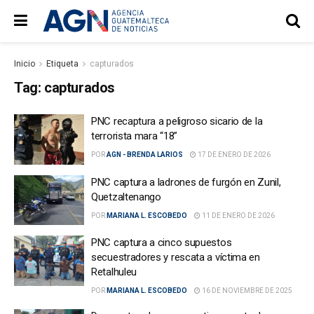
Inicio
Etiqueta
capturados
Tag:
capturados
PNC recaptura a peligroso sicario de la
terrorista mara “18”
POR
AGN - BRENDA LARIOS
17 DE ENERO DE 2026
PNC captura a ladrones de furgón en Zunil,
Quetzaltenango
POR
MARIANA L. ESCOBEDO
11 DE ENERO DE 2026
PNC captura a cinco supuestos
secuestradores y rescata a víctima en
Retalhuleu
POR
MARIANA L. ESCOBEDO
16 DE NOVIEMBRE DE 2025