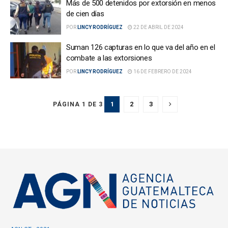
Más de 500 detenidos por extorsión en menos
de cien días
POR
LINCY RODRÍGUEZ
22 DE ABRIL DE 2024
Suman 126 capturas en lo que va del año en el
combate a las extorsiones
POR
LINCY RODRÍGUEZ
16 DE FEBRERO DE 2024
1
2
3
PÁGINA 1 DE 3