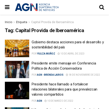
Inicio
Etiqueta
Capital Provida de Iberoamérica
Tag:
Capital Provida de Iberoamérica
Gobierno destaca acciones para el desarrollo y
sostenibilidad del país
POR
YULIZA MUÑOZ
10 DE ABRIL DE 2023
Presidente emite mensaje en Conferencia
Política de Acción Conservadora
POR
AGN - BRENDA LARIOS
18 DE NOVIEMBRE DE 2022
Presidente hace llamado a fortalecer
relaciones bilaterales para que prevalezcan
valores compartidos
POR
AGN
10 DE MARZO DE 2022