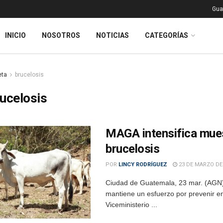
Gua
INICIO
NOSOTROS
NOTICIAS
CATEGORÍAS
eta
brucelosis
ucelosis
MAGA intensifica muest
brucelosis
POR
LINCY RODRÍGUEZ
23 DE MARZO DE
Ciudad de Guatemala, 23 mar. (AGN).
mantiene un esfuerzo por prevenir en
Viceministerio ...