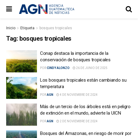
Inicio
Etiqueta
bosques tropicales
Tag:
bosques tropicales
Conap destaca la importancia de la
conservación de bosques tropicales
POR
CINDY ALONZO
26 DE JUNIO DE 2025
Los bosques tropicales están cambiando su
temperatura
POR
AGN
4 DE NOVIEMBRE DE 2024
Más de un tercio de los árboles está en peligro
de extinción en el mundo, advierte la UICN
POR
AGN
2 DE NOVIEMBRE DE 2024
Bosques del Amazonas, en riesgo de morir por