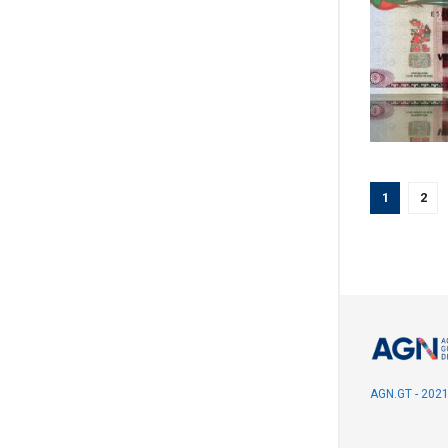
1
2
AGN.GT - 202