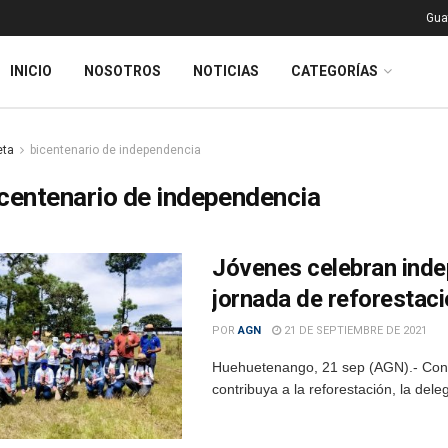
Gua
INICIO
NOSOTROS
NOTICIAS
CATEGORÍAS
eta
bicentenario de independencia
centenario de independencia
Jóvenes celebran ind
jornada de reforestac
POR
AGN
21 DE SEPTIEMBRE DE 2021
Huehuetenango, 21 sep (AGN).- Con l
contribuya a la reforestación, la del