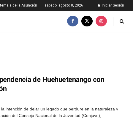
temala de la Asunción
sábado, agosto 8, 2026
Iniciar Sesión
ependencia de Huehuetenango con
ión
a intención de dejar un legado que perdure en la naturaleza y
egación del Consejo Nacional de la Juventud (Conjuve), ...