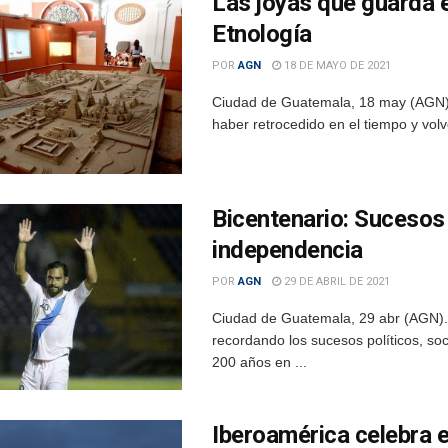
Las joyas que guarda 
Etnología
POR
AGN
18 DE MAYO DE 2021
Ciudad de Guatemala, 18 may (AGN).-
haber retrocedido en el tiempo y volve
Bicentenario: Sucesos
independencia
POR
AGN
29 DE ABRIL DE 2021
Ciudad de Guatemala, 29 abr (AGN).
recordando los sucesos políticos, soc
200 años en ...
Iberoamérica celebra e