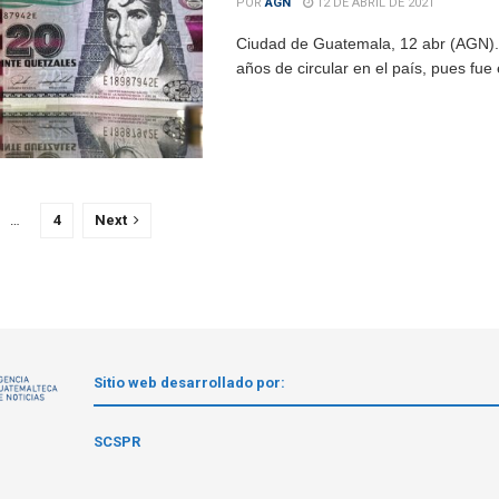
POR
AGN
12 DE ABRIL DE 2021
Ciudad de Guatemala, 12 abr (AGN).- 
años de circular en el país, pues fue 
…
4
Next
Sitio web desarrollado por:
1
SCSPR