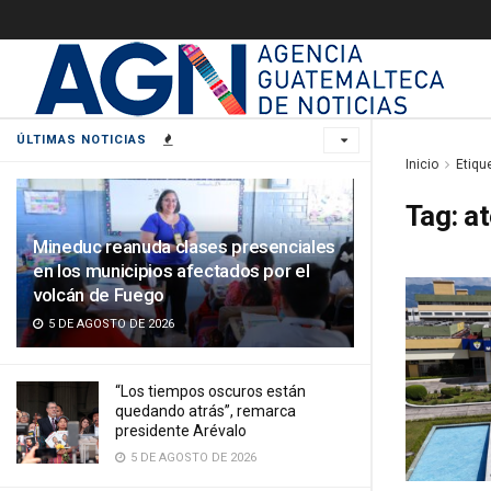
ÚLTIMAS NOTICIAS
Inicio
Etiqu
Tag:
a
Mineduc reanuda clases presenciales
en los municipios afectados por el
volcán de Fuego
5 DE AGOSTO DE 2026
“Los tiempos oscuros están
quedando atrás”, remarca
presidente Arévalo
5 DE AGOSTO DE 2026