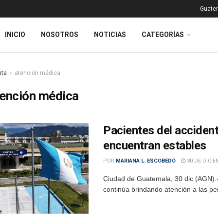
Guatem
INICIO
NOSOTROS
NOTICIAS
CATEGORÍAS
eta
atención médica
tención médica
Pacientes del accident
encuentran estables
POR
MARIANA L. ESCOBEDO
30 DE DICIE
Ciudad de Guatemala, 30 dic (AGN).- 
continúa brindando atención a las per