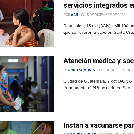
servicios integrados e
POR
AGN
15 DE DICIEMBRE DE 2022
Retalhuleu, 15 dic (AGN).- Mil 100 p
que se llevaron a cabo en Santa Cruz
Atención médica y soci
POR
YULIZA MUÑOZ
7 DE OCTUBRE DE 2
Ciudad de Guatemala, 7 oct (AGN).-
Permanente (CAP) ubicado en San Fran
Instan a vacunarse par