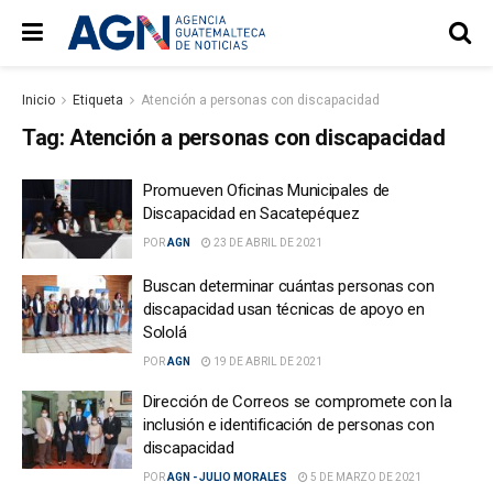
Inicio
Etiqueta
Atención a personas con discapacidad
Tag:
Atención a personas con discapacidad
Promueven Oficinas Municipales de
Discapacidad en Sacatepéquez
POR
AGN
23 DE ABRIL DE 2021
Buscan determinar cuántas personas con
discapacidad usan técnicas de apoyo en
Sololá
POR
AGN
19 DE ABRIL DE 2021
Dirección de Correos se compromete con la
inclusión e identificación de personas con
discapacidad
POR
AGN - JULIO MORALES
5 DE MARZO DE 2021