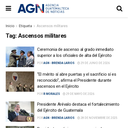
Inicio
Etiqueta
Ascensos militares
Tag:
Ascensos militares
Ceremonia de ascenso al grado inmediato
superior a los oficiales de alta del Ejército
POR
AGN - BRENDA LARIOS
29 DE JUNIO DE 2026
“El mérito sí abre puertas y el sacrificio sí es
reconocido”, afirma el Presidente durante
ascensos en el Ejército
POR
R MORALES
29 DE MAYO DE 2026
Presidente Arévalo destaca el fortalecimiento
del Ejército de Guatemala
POR
AGN - BRENDA LARIOS
28 DE NOVIEMBRE DE 2025