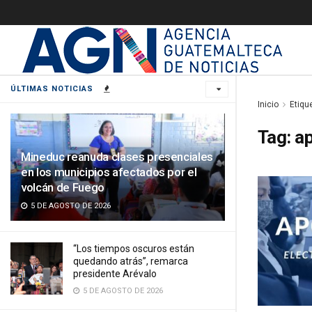
ÚLTIMAS NOTICIAS
Inicio
Etiqu
Tag:
ap
Mineduc reanuda clases presenciales
en los municipios afectados por el
volcán de Fuego
5 DE AGOSTO DE 2026
“Los tiempos oscuros están
quedando atrás”, remarca
presidente Arévalo
5 DE AGOSTO DE 2026