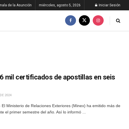
ala de la Asunción
miércoles, agosto 5, 2026
Iniciar Sesión
 mil certificados de apostillas en seis
DE 2024
 El Ministerio de Relaciones Exteriores (Minex) ha emitido más de
nte el primer semestre del año. Así lo informó ...