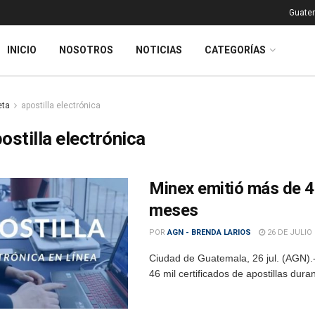
Guatem
INICIO
NOSOTROS
NOTICIAS
CATEGORÍAS
eta
apostilla electrónica
ostilla electrónica
Minex emitió más de 46
meses
POR
AGN - BRENDA LARIOS
26 DE JULIO 
Ciudad de Guatemala, 26 jul. (AGN).-
46 mil certificados de apostillas dura