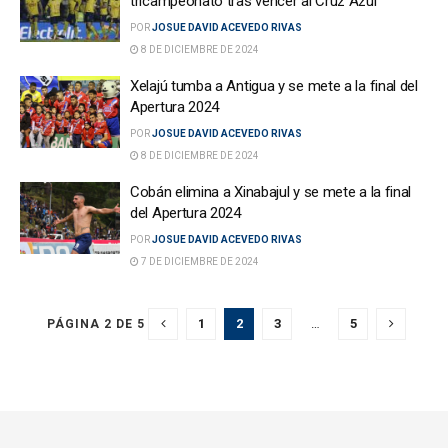
tricampeonato tras vencer al Cruz Azul
POR
JOSUE DAVID ACEVEDO RIVAS
8 DE DICIEMBRE DE 2024
Xelajú tumba a Antigua y se mete a la final del
Apertura 2024
POR
JOSUE DAVID ACEVEDO RIVAS
8 DE DICIEMBRE DE 2024
Cobán elimina a Xinabajul y se mete a la final
del Apertura 2024
POR
JOSUE DAVID ACEVEDO RIVAS
7 DE DICIEMBRE DE 2024
1
2
3
…
5
PÁGINA 2 DE 5