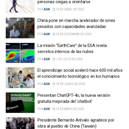
personas ciegas a orientarse
POR
AGN
19 DE ABRIL DE 2025
China pone en marcha acelerador de iones
pesados con capacidades avanzadas
POR
AGN
23 DE DICIEMBRE DE 2024
La misión “EarthCare” de la ESA revela
secretos internos de las nubes
POR
AGN
1 DE JULIO DE 2024
El aprendizaje social aceleró hace 600 mil años
el conocimiento tecnológico en los humanos
POR
AGN
19 DE JUNIO DE 2024
Presentan ChatGPT-4o, la nueva versión
gratuita mejorada del ‘chatbot’
POR
AGN
13 DE MAYO DE 2024
Presidente Bernardo Arévalo agradece por
obra al pueblo de China (Taiwán)