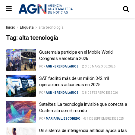
Inicio
Etiqueta
alta tecnología
Tag:
alta tecnología
Guatemala participa en el Mobile World
Congress Barcelona 2026
POR
AGN - BRENDA LARIOS
3 DE MARZO DE 2026
SAT facilitó más de un millón 342 mil
operaciones aduaneras en 2025
POR
AGN - BRENDA LARIOS
8 DE FEBRERO DE 2026
Satélites: La tecnología invisible que conecta a
Guatemala con el mundo
POR
MARIANA L. ESCOBEDO
7 DE SEPTIEMBRE DE 2025
Un sistema de inteligencia artificial ayuda a las