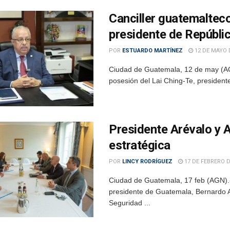
Canciller guatemalteco
presidente de Repúbli
POR
ESTUARDO MARTÍNEZ
12 DE MAYO 
Ciudad de Guatemala, 12 de may (AGN
posesión del Lai Ching-Te, presidente
Presidente Arévalo y 
estratégica
POR
LINCY RODRÍGUEZ
17 DE FEBRERO D
Ciudad de Guatemala, 17 feb (AGN).- 
presidente de Guatemala, Bernardo A
Seguridad ...