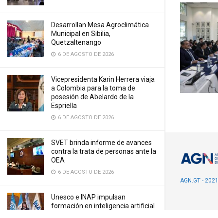
Desarrollan Mesa Agroclimática
Municipal en Sibilia,
Quetzaltenango
6 DE AGOSTO DE 2026
Vicepresidenta Karin Herrera viaja
a Colombia para la toma de
posesión de Abelardo de la
Espriella
6 DE AGOSTO DE 2026
SVET brinda informe de avances
contra la trata de personas ante la
OEA
6 DE AGOSTO DE 2026
AGN.GT - 202
Unesco e INAP impulsan
formación en inteligencia artificial
para fortalecer el servicio público