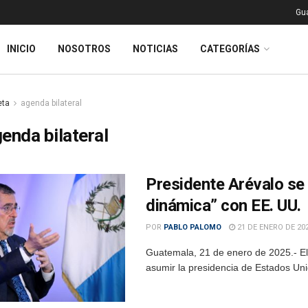
Gu
INICIO
NOSOTROS
NOTICIAS
CATEGORÍAS
eta
agenda bilateral
enda bilateral
Presidente Arévalo se 
dinámica” con EE. UU.
POR
PABLO PALOMO
21 DE ENERO DE 20
Guatemala, 21 de enero de 2025.- El 
asumir la presidencia de Estados Uni