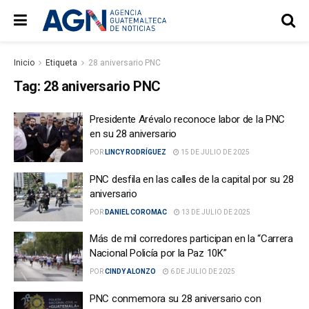
Inicio
Etiqueta
28 aniversario PNC
Tag:
28 aniversario PNC
Presidente Arévalo reconoce labor de la PNC
en su 28 aniversario
POR
LINCY RODRÍGUEZ
15 DE JULIO DE 2025
PNC desfila en las calles de la capital por su 28
aniversario
POR
DANIEL COROMAC
13 DE JULIO DE 2025
Más de mil corredores participan en la “Carrera
Nacional Policía por la Paz 10K”
POR
CINDY ALONZO
6 DE JULIO DE 2025
PNC conmemora su 28 aniversario con