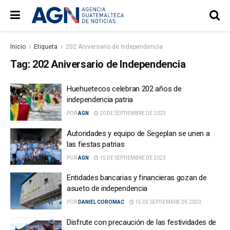
Inicio
Etiqueta
202 Aniversario de Independencia
Tag:
202 Aniversario de Independencia
Huehuetecos celebran 202 años de
independencia patria
POR
AGN
20 DE SEPTIEMBRE DE 2023
Autoridades y equipo de Segeplan se unen a
las fiestas patrias
POR
AGN
15 DE SEPTIEMBRE DE 2023
Entidades bancarias y financieras gozan de
asueto de independencia
POR
DANIEL COROMAC
15 DE SEPTIEMBRE DE 2023
Disfrute con precaución de las festividades de