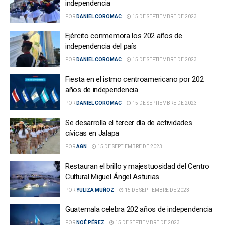
independencia
POR
DANIEL COROMAC
15 DE SEPTIEMBRE DE 2023
Ejército conmemora los 202 años de
independencia del país
POR
DANIEL COROMAC
15 DE SEPTIEMBRE DE 2023
Fiesta en el istmo centroamericano por 202
años de independencia
POR
DANIEL COROMAC
15 DE SEPTIEMBRE DE 2023
Se desarrolla el tercer día de actividades
cívicas en Jalapa
POR
AGN
15 DE SEPTIEMBRE DE 2023
Restauran el brillo y majestuosidad del Centro
Cultural Miguel Ángel Asturias
POR
YULIZA MUÑOZ
15 DE SEPTIEMBRE DE 2023
Guatemala celebra 202 años de independencia
POR
NOÉ PÉREZ
15 DE SEPTIEMBRE DE 2023