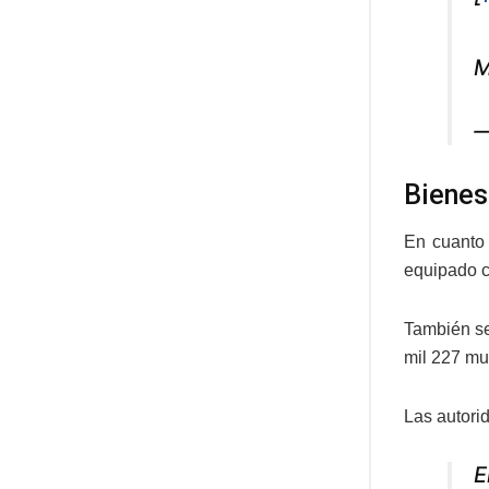
M
—
Biene
En cuanto
equipado c
También se
mil 227 mu
Las autori
E