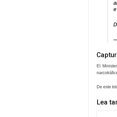
a
e
D
—
Captu
El Ministe
narcotráfic
De este tot
Lea ta