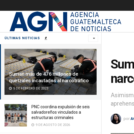
ÚLTIMAS NOTICIAS
Suma
Suman más de 476 millones de
narc
quetzales incautados al narcotráfico
5 DE FEBRERO DE 2023
Asimismo
aprehens
PNC coordina expulsión de seis
salvadoreños vinculados a
estructuras criminales
por
A
9 DE AGOSTO DE 2026