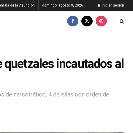
emala de la Asunción
domingo, agosto 9, 2026
Iniciar Sesión
quetzales incautados al
s de narcotráfico, 4 de ellas con orden de