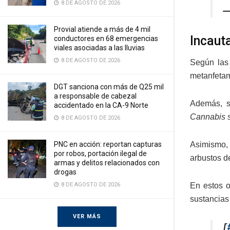
8 DE AGOSTO DE 2026
—
Provial atiende a más de 4 mil
Incaut
conductores en 68 emergencias
viales asociadas a las lluvias
8 DE AGOSTO DE 2026
Según las 
metanfetam
DGT sanciona con más de Q25 mil
a responsable de cabezal
Además, s
accidentado en la CA-9 Norte
Cannabis s
8 DE AGOSTO DE 2026
PNC en acción: reportan capturas
Asimismo, 
por robos, portación ilegal de
arbustos d
armas y delitos relacionados con
drogas
8 DE AGOSTO DE 2026
En estos o
sustancias
VER MÁS
[