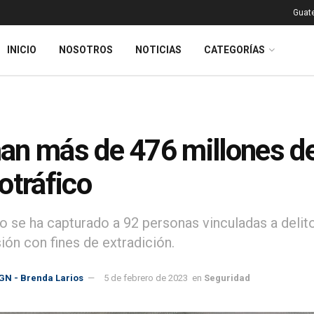
Guat
INICIO
NOSOTROS
NOTICIAS
CATEGORÍAS
n más de 476 millones de 
otráfico
 se ha capturado a 92 personas vinculadas a delito
ión con fines de extradición.
GN - Brenda Larios
5 de febrero de 2023
en
Seguridad