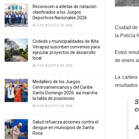
Reconocen a atletas de natación
clasificados a los Juegos
Deportivos Nacionales 2026
9 DE AGOSTO DE 2026
Ciudad de 
la Policía 
Codede y municipalidades de Alta
Verapaz suscriben convenios para
Estos resu
ejecutar proyectos de desarrollo
local
de enero al
9 DE AGOSTO DE 2026
La cartera
Medallero de los Juegos
resultados
Centroamericanos y del Caribe
Santo Domingo 2026: así marcha
la tabla de posiciones
S
8 DE AGOSTO DE 2026
c
Salud refuerza acciones contra el
A
dengue en municipios de Santa
Rosa