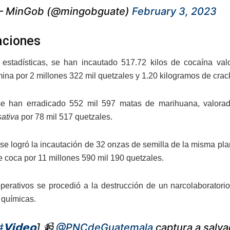
 MinGob (@mingobguate)
February 3, 2023
aciones
estadísticas, se han incautado 517.72 kilos de cocaína val
ina por 2 millones 322 mil quetzales y 1.20 kilogramos de crac
e han erradicado 552 mil 597 matas de marihuana, valorada
ativa
por 78 mil 517 quetzales.
se logró la incautación de 32 onzas de semilla de la misma pla
e coca por 11 millones 590 mil 190 quetzales.
perativos se procedió a la destrucción de un narcolaboratori
 químicas.
#𝗩𝗶𝗱𝗲𝗼
] 📹
@PNCdeGuatemala
captura a salva