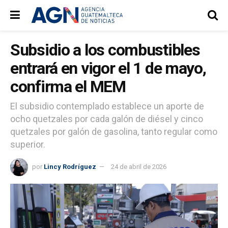
Subsidio a los combustibles
entrará en vigor el 1 de mayo,
confirma el MEM
El subsidio contemplado establece un aporte de
ocho quetzales por cada galón de diésel y cinco
quetzales por galón de gasolina, tanto regular como
superior.
por
Lincy Rodríguez
24 de abril de 2026