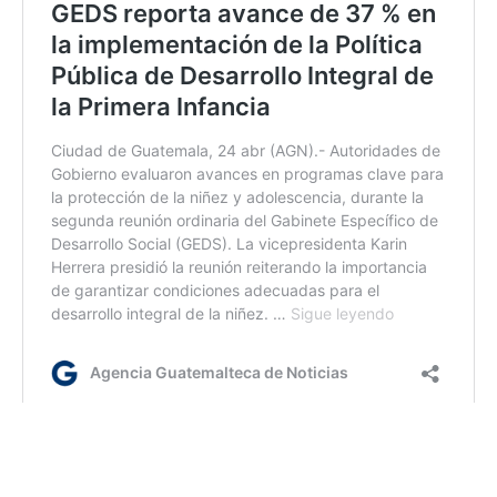
ca/rm/dm