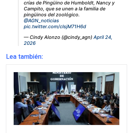
crías de Pingüino de Humboldt, Nancy y
Campito, que se unen a la familia de
pingüinos del zoológico.
@AGN_noticias
pic.twitter.com/cIsjM71H6d
— Cindy Alonzo (@cindy_agn)
April 24,
2026
Lea también: