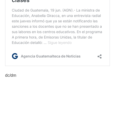
dc/dm
Etiquetas:
Lev Tahor
PNC