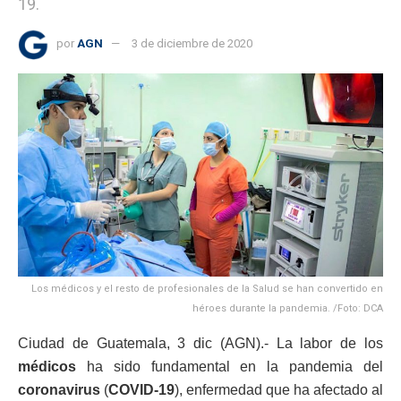
19.
por
AGN
3 de diciembre de 2020
Los médicos y el resto de profesionales de la Salud se han convertido en
héroes durante la pandemia. /Foto: DCA
Ciudad de Guatemala, 3 dic (AGN).- La labor de los
médicos
ha sido fundamental en la pandemia del
coronavirus
(
COVID-19
), enfermedad que ha afectado al