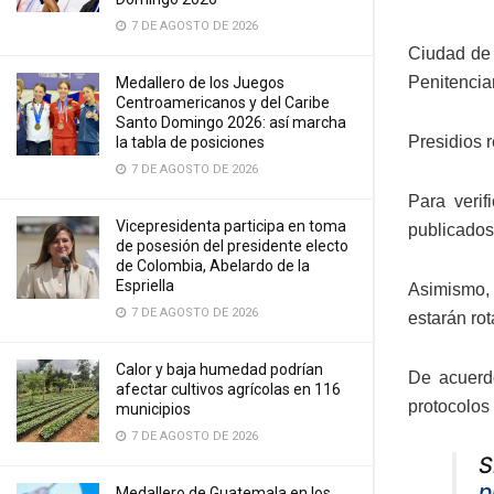
7 DE AGOSTO DE 2026
Ciudad de 
Penitenciar
Medallero de los Juegos
Centroamericanos y del Caribe
Santo Domingo 2026: así marcha
Presidios 
la tabla de posiciones
7 DE AGOSTO DE 2026
Para verif
Vicepresidenta participa en toma
publicados
de posesión del presidente electo
de Colombia, Abelardo de la
Espriella
Asimismo, 
7 DE AGOSTO DE 2026
estarán rot
Calor y baja humedad podrían
De acuerdo
afectar cultivos agrícolas en 116
protocolos
municipios
7 DE AGOSTO DE 2026
S
p
Medallero de Guatemala en los