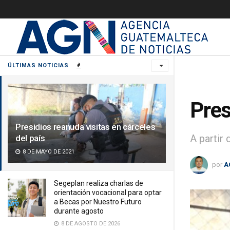
ÚLTIMAS NOTICIAS
Pres
Presidios reanuda visitas en cárceles
A partir
del país
8 DE MAYO DE 2021
por
A
Segeplan realiza charlas de
orientación vocacional para optar
a Becas por Nuestro Futuro
durante agosto
8 DE AGOSTO DE 2026