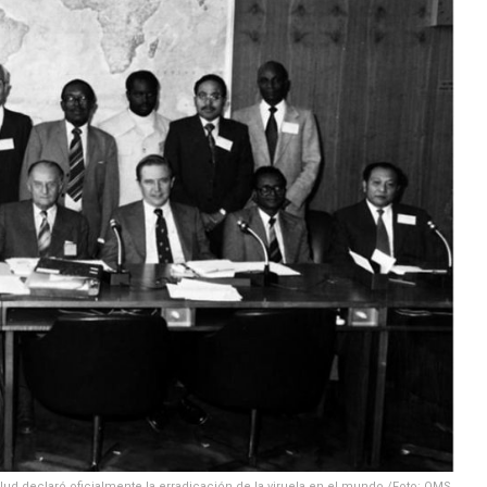
lud declaró oficialmente la erradicación de la viruela en el mundo./Foto: OMS.