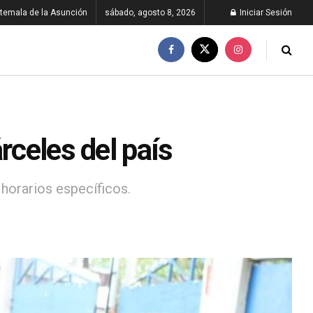
temala de la Asunción
sábado, agosto 8, 2026
Iniciar Sesión
rceles del país
 horarios específicos.