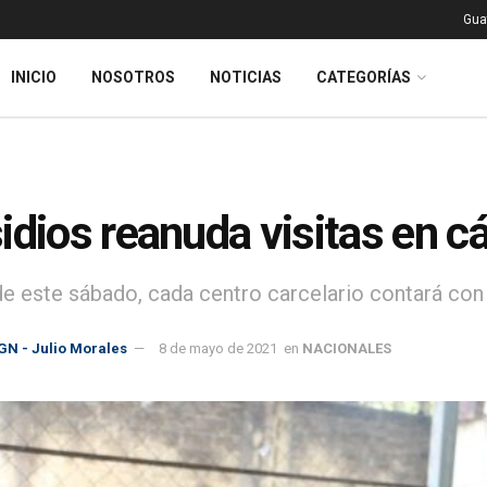
Gua
INICIO
NOSOTROS
NOTICIAS
CATEGORÍAS
idios reanuda visitas en cá
 de este sábado, cada centro carcelario contará con
GN - Julio Morales
8 de mayo de 2021
en
NACIONALES