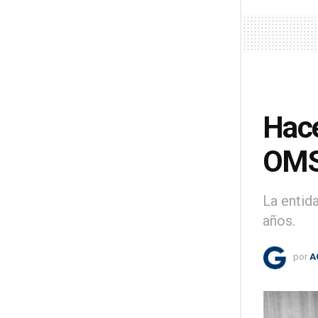
Hace
OM
La entid
años.
por
A