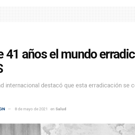
 41 años el mundo erradicó 
S
ad internacional destacó que esta erradicación se c
GN
8 de mayo de 2021
en
Salud