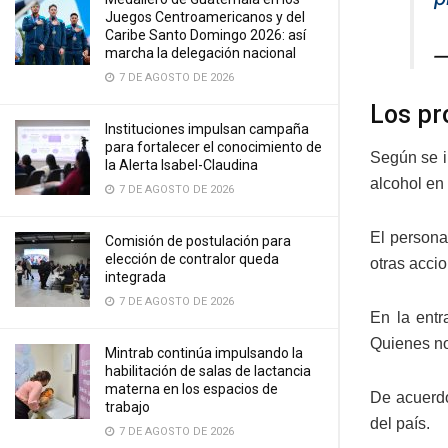
Juegos Centroamericanos y del
Caribe Santo Domingo 2026: así
marcha la delegación nacional
—
7 DE AGOSTO DE 2026
Los pr
Instituciones impulsan campaña
para fortalecer el conocimiento de
Según se in
la Alerta Isabel-Claudina
alcohol en 
7 DE AGOSTO DE 2026
El persona
Comisión de postulación para
elección de contralor queda
otras acci
integrada
7 DE AGOSTO DE 2026
En la entr
Quienes no
Mintrab continúa impulsando la
habilitación de salas de lactancia
materna en los espacios de
De acuerdo
trabajo
del país.
7 DE AGOSTO DE 2026