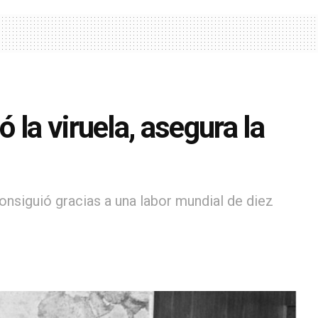
la viruela, asegura la
onsiguió gracias a una labor mundial de diez