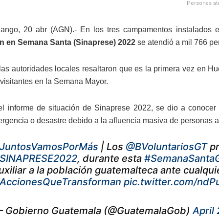
Personas at
ango, 20 abr (AGN).- En los tres campamentos instalados
n en Semana Santa (Sinaprese) 2022
se atendió a mil 766 pe
 las autoridades locales resaltaron que es la primera vez en
 visitantes en la Semana Mayor.
el informe de situación de Sinaprese 2022, se dio a conocer
ergencia o desastre debido a la afluencia masiva de personas a
JuntosVamosPorMás
| Los
@BVoluntariosGT
pr
SINAPRESE2022
, durante esta
#SemanaSanta
uxiliar a la población guatemalteca ante cualqu
AccionesQueTransforman
pic.twitter.com/n
 Gobierno Guatemala (@GuatemalaGob)
April