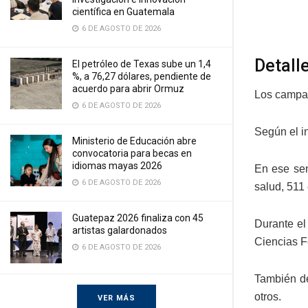
científica en Guatemala
6 DE AGOSTO DE 2026
Detall
El petróleo de Texas sube un 1,4
%, a 76,27 dólares, pendiente de
acuerdo para abrir Ormuz
Los campam
6 DE AGOSTO DE 2026
Según el i
Ministerio de Educación abre
convocatoria para becas en
idiomas mayas 2026
En ese sen
6 DE AGOSTO DE 2026
salud, 511
Guatepaz 2026 finaliza con 45
Durante el
artistas galardonados
Ciencias F
6 DE AGOSTO DE 2026
También de
otros.
VER MÁS