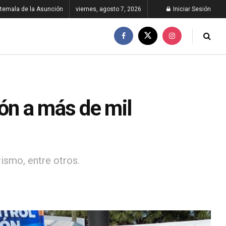
temala de la Asunción
viernes, agosto 7, 2026
Iniciar Sesión
ón a más de mil
rismo, entre otros.