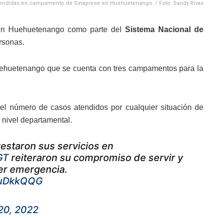
endidas en campamento de Sinaprese en Huehuetenango. / Foto: Sandy Rivas
 en Huehuetenango como parte del
Sistema Nacional de
rsonas.
 Huehuetenango que se cuenta con tres campamentos para la
 el número de casos atendidos por cualquier situación de
 nivel departamental.
estaron sus servicios en
GT
reiteraron su compromiso de servir y
ier emergencia.
dPuDkkQQG
 20, 2022