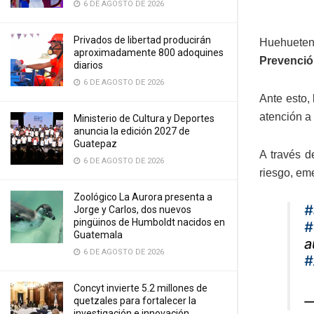
6 DE AGOSTO DE 2026
Privados de libertad producirán
Huehueten
aproximadamente 800 adoquines
Prevenció
diarios
6 DE AGOSTO DE 2026
Ante esto,
atención a
Ministerio de Cultura y Deportes
anuncia la edición 2027 de
Guatepaz
A través d
6 DE AGOSTO DE 2026
riesgo, em
Zoológico La Aurora presenta a
#
Jorge y Carlos, dos nuevos
pingüinos de Humboldt nacidos en
#
Guatemala
a
6 DE AGOSTO DE 2026
#
Concyt invierte 5.2 millones de
—
quetzales para fortalecer la
investigación e innovación