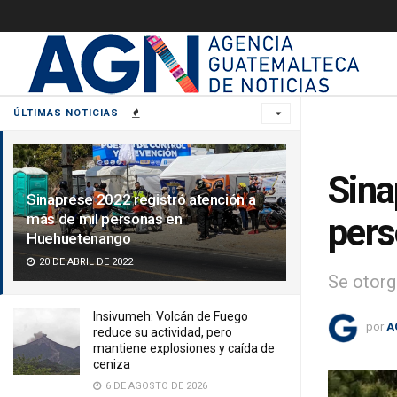
ÚLTIMAS NOTICIAS
Sina
Sinaprese 2022 registró atención a
más de mil personas en
per
Huehuetenango
20 DE ABRIL DE 2022
Se otorg
Insivumeh: Volcán de Fuego
por
A
reduce su actividad, pero
mantiene explosiones y caída de
ceniza
6 DE AGOSTO DE 2026