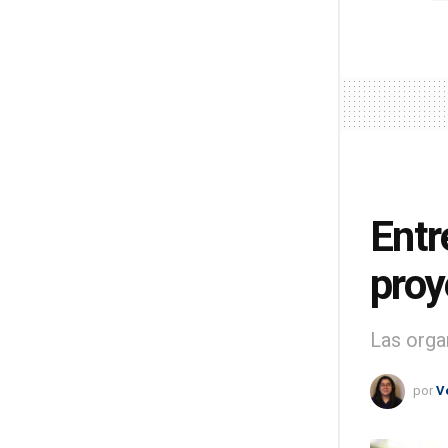
Entr
proy
Las orga
por
V