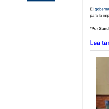
El
gobern
para la im
*Por Sand
Lea ta