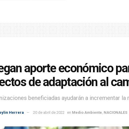
egan aporte económico pa
ectos de adaptación al ca
nizaciones beneficiadas ayudarán a incrementar la 
eylin Herrera
20 de abril de 2022
en
Medio Ambiente
,
NACIONALES