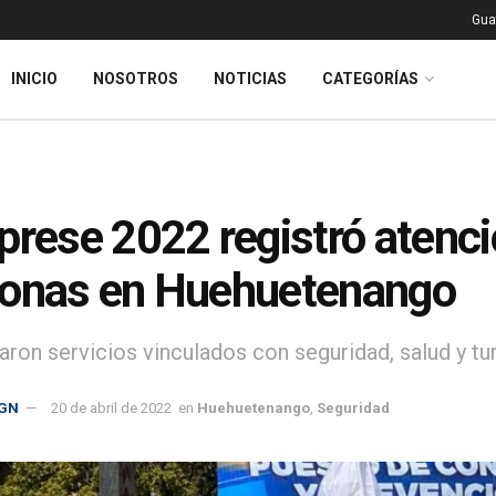
Gua
INICIO
NOSOTROS
NOTICIAS
CATEGORÍAS
prese 2022 registró atenci
sonas en Huehuetenango
aron servicios vinculados con seguridad, salud y tu
GN
20 de abril de 2022
en
Huehuetenango
,
Seguridad