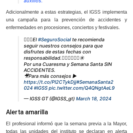
auxilios.
Adicionalmente a estas estrategias, el IGSS implementa
una campaña para la prevención de accidentes y
enfermedades en procesiones, conciertos y festivales.
🏊🏻‍♂️El
#SeguroSocial
te recomienda
seguir nuestros consejos para que
disfrutes de estas fechas con
responsabilidad.🏊🏻‍♀️🏄🏻‍♂️☀️
Por una Cuaresma y Semana Santa SIN
ACCIDENTES.
🎥Para más consejos ▶️
https://t.co/PI2CTykDjj
#SemanaSanta2
024
#IGSS
pic.twitter.com/Q4QNgtAeL9
— IGSS GT (@IGSS_gt)
March 18, 2024
Alerta amarilla
El profesional informó que la semana previa a la Mayor,
todas las unidades del instituto se declaran en alerta