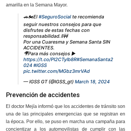
amarilla en la Semana Mayor.
🚗🏍️El
#SeguroSocial
te recomienda
seguir nuestros consejos para que
disfrutes de estas fechas con
responsabilidad.🚦🚧
Por una Cuaresma y Semana Santa SIN
ACCIDENTES.
🎥Para más consejos ▶️
https://t.co/PI2CTylb8R
#SemanaSanta2
024
#IGSS
pic.twitter.com/MGbz3mrVAd
— IGSS GT (@IGSS_gt)
March 18, 2024
Prevención de accidentes
El doctor Mejía informó que los accidentes de tránsito son
una de las principales emergencias que se registran en
la época. Por ello, se puso en marcha una campaña para
concientizar a los automovilistas de cumplir con las