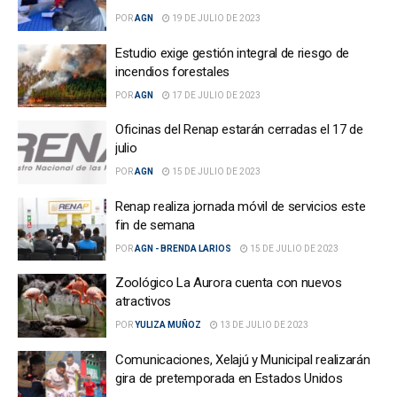
POR
AGN
19 DE JULIO DE 2023
Estudio exige gestión integral de riesgo de
incendios forestales
POR
AGN
17 DE JULIO DE 2023
Oficinas del Renap estarán cerradas el 17 de
julio
POR
AGN
15 DE JULIO DE 2023
Renap realiza jornada móvil de servicios este
fin de semana
POR
AGN - BRENDA LARIOS
15 DE JULIO DE 2023
Zoológico La Aurora cuenta con nuevos
atractivos
POR
YULIZA MUÑOZ
13 DE JULIO DE 2023
Comunicaciones, Xelajú y Municipal realizarán
gira de pretemporada en Estados Unidos