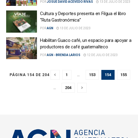
POR
JOSUE DAVID ACEVEDO RIVAS
13 DE JULIO DE 2023
Cultura y Deportes presenta en Filgua el libro
“Ruta Gastronómica”
POR
AGN
13 DE JULIO DE 2023
Habilitan Guaco café, un espacio para apoyar a
productores de café guatemalteco
POR
AGN - BRENDA LARIOS
12 DE JULIO DE 2023
1
…
153
154
155
PÁGINA 154 DE 204
…
204