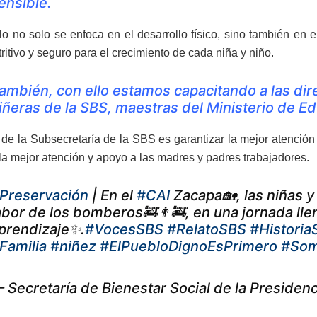
ensible.
o no solo se enfoca en el desarrollo físico, sino también en
ritivo y seguro para el crecimiento de cada niña y niño.
ambién, con ello estamos capacitando a las dir
iñeras de la SBS, maestras del Ministerio de E
o de la Subsecretaría de la SBS es garantizar la mejor atención
la mejor atención y apoyo a las madres y padres trabajadores.
Preservación
| En el
#CAI
Zacapa🏡, las niñas y
abor de los bomberos🚒👨‍🚒, en una jornada lle
prendizaje✨.
#VocesSBS
#RelatoSBS
#Historia
Familia
#niñez
#ElPuebloDignoEsPrimero
#So
 Secretaría de Bienestar Social de la Presid