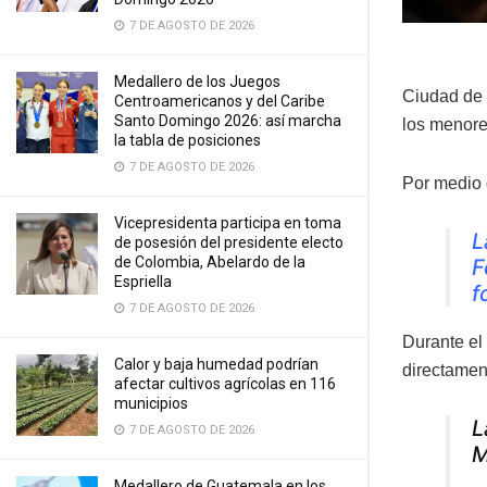
7 DE AGOSTO DE 2026
Medallero de los Juegos
Ciudad de 
Centroamericanos y del Caribe
Santo Domingo 2026: así marcha
los menore
la tabla de posiciones
7 DE AGOSTO DE 2026
Por medio 
Vicepresidenta participa en toma
L
de posesión del presidente electo
de Colombia, Abelardo de la
F
Espriella
f
7 DE AGOSTO DE 2026
Durante el
Calor y baja humedad podrían
directamen
afectar cultivos agrícolas en 116
municipios
L
7 DE AGOSTO DE 2026
M
Medallero de Guatemala en los