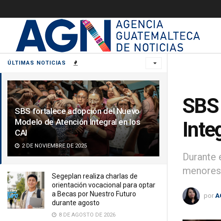
ÚLTIMAS NOTICIAS
SBS 
SBS fortalece adopción del Nuevo
Modelo de Atención Integral en los
Inte
CAI
2 DE NOVIEMBRE DE 2025
Durante 
menores
Segeplan realiza charlas de
orientación vocacional para optar
a Becas por Nuestro Futuro
por
A
durante agosto
8 DE AGOSTO DE 2026