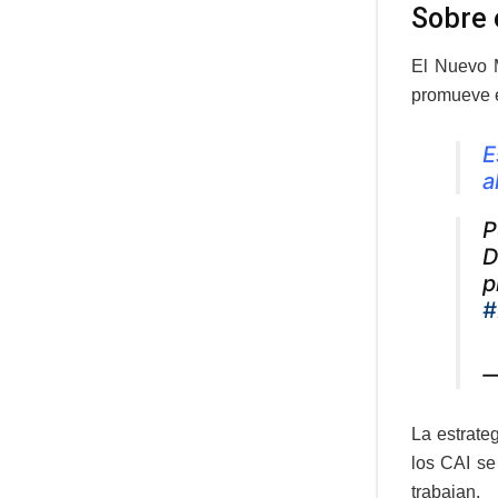
Sobre 
El Nuevo M
promueve el
E
a
P
D
p
#
—
La estrate
los CAI se
trabajan.