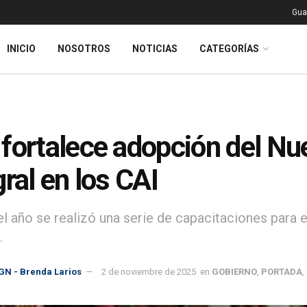
Gua
INICIO
NOSOTROS
NOTICIAS
CATEGORÍAS
fortalece adopción del N
gral en los CAI
el año se realizó una serie de capacitaciones para 
.
GN - Brenda Larios
2 de noviembre de 2025
en
GOBIERNO
,
PORTADA
,