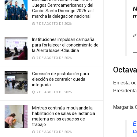
Juegos Centroamericanos y del
N
Caribe Santo Domingo 2026: así
m
marcha la delegación nacional
7 DE AGOSTO DE 2026

Instituciones impulsan campaña
para fortalecer el conocimiento de
la Alerta Isabel-Claudina
—
7 DE AGOSTO DE 2026
Octava
Comisión de postulación para
elección de contralor queda
En esta oc
integrada
Presidenta
7 DE AGOSTO DE 2026
Margarita C
Mintrab continúa impulsando la
habilitación de salas de lactancia
materna en los espacios de
E
trabajo
c
7 DE AGOSTO DE 2026