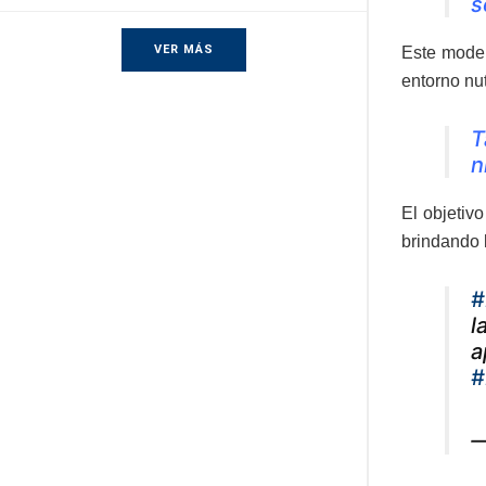
s
VER MÁS
Este model
entorno nut
T
n
El objetiv
brindando 
#
l
a
#
—