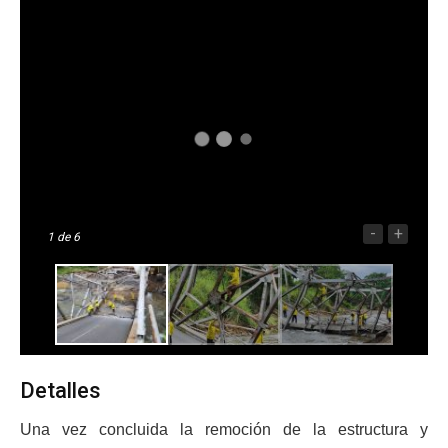
-
+
1
de 6
Detalles
Una vez concluida la remoción de la estructura y