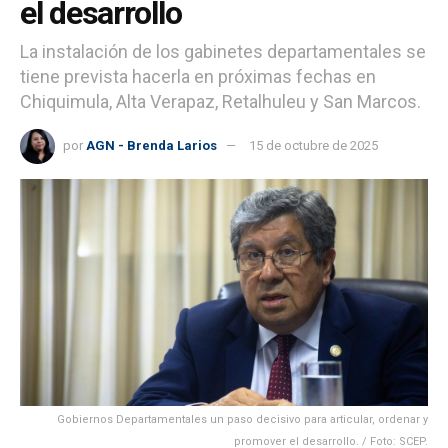
el desarrollo
La instalación de los gabinetes departamentales se
tiene prevista hacerla en próximas fechas en
Chiquimula, Alta Verapaz, Retalhuleu y San Marcos.
por
AGN - Brenda Larios
15 de octubre de 2025
Gobiernos Departamentales un paso decisivo para articular, ordenar y
promover el desarrollo. / Foto: SCEP.