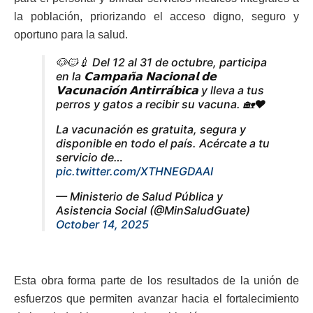
la población, priorizando el acceso digno, seguro y
oportuno para la salud.
🐶🐱💉 Del 12 al 31 de octubre, participa
en la 𝗖𝗮𝗺𝗽𝗮𝗻̃𝗮 𝗡𝗮𝗰𝗶𝗼𝗻𝗮𝗹 𝗱𝗲
𝗩𝗮𝗰𝘂𝗻𝗮𝗰𝗶𝗼́𝗻 𝗔𝗻𝘁𝗶𝗿𝗿𝗮́𝗯𝗶𝗰𝗮 y lleva a tus
perros y gatos a recibir su vacuna. 🏡❤️
La vacunación es gratuita, segura y
disponible en todo el país. Acércate a tu
servicio de…
pic.twitter.com/XTHNEGDAAI
— Ministerio de Salud Pública y
Asistencia Social (@MinSaludGuate)
October 14, 2025
Esta obra forma parte de los resultados de la unión de
esfuerzos que permiten avanzar hacia el fortalecimiento