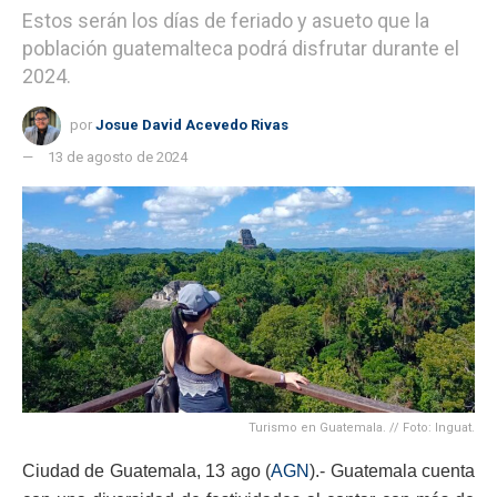
Estos serán los días de feriado y asueto que la
población guatemalteca podrá disfrutar durante el
2024.
por
Josue David Acevedo Rivas
13 de agosto de 2024
Turismo en Guatemala. // Foto: Inguat.
Ciudad de Guatemala, 13 ago (
AGN
).- Guatemala cuenta