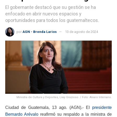
El gobernante destacó que su gestión se ha
enfocado en abrir nuevos espacios y
oportunidades para todos los guatemaltecos.
por
AGN - Brenda Larios
13 de agosto de 2024
Ministra de Cultura y Deportes, Liwy Grazioso. / Foto: Alvaro Interiano.
Ciudad de Guatemala, 13 ago. (AGN).- El
presidente
Bernardo Arévalo
reafirmó su respaldo a la ministra de