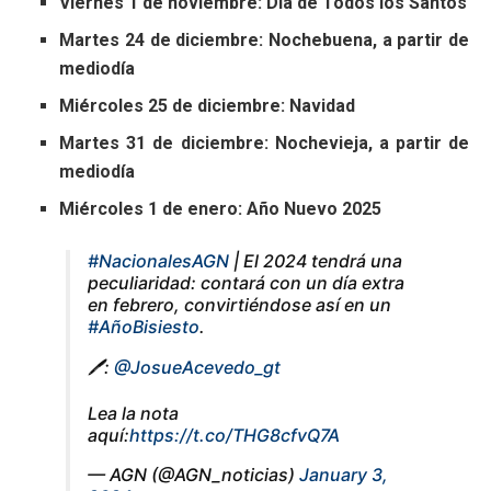
Viernes 1 de noviembre: Día de Todos los Santos
Martes 24 de diciembre: Nochebuena, a partir de
mediodía
Miércoles 25 de diciembre: Navidad
Martes 31 de diciembre: Nochevieja, a partir de
mediodía
Miércoles 1 de enero: Año Nuevo 2025
#NacionalesAGN
| El 2024 tendrá una
peculiaridad: contará con un día extra
en febrero, convirtiéndose así en un
#AñoBisiesto
.
🖊️:
@JosueAcevedo_gt
Lea la nota
aquí:
https://t.co/THG8cfvQ7A
— AGN (@AGN_noticias)
January 3,