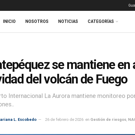
Gua
INICIO
NOSOTROS
NOTICIAS
CATEGORÍAS
tepéquez se mantiene en a
vidad del volcán de Fuego
to Internacional La Aurora mantiene monitoreo por 
ones..
ariana L. Escobedo
26 de febrero de 2026
en
Gestión de riesgos
,
NA