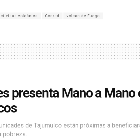
actividad volcánica
Conred
volcan de Fuego
s presenta Mano a Mano 
cos
nidades de Tajumulco están próximas a beneficiar
a pobreza.