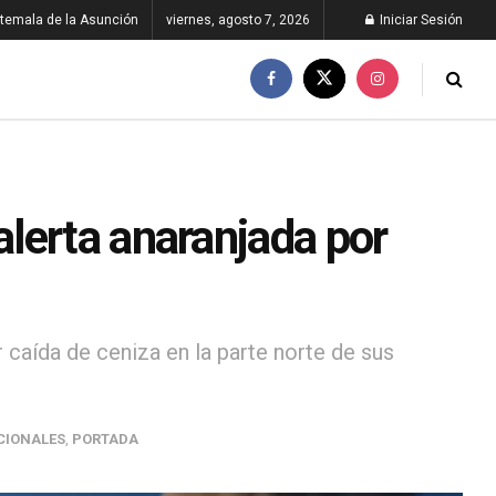
temala de la Asunción
viernes, agosto 7, 2026
Iniciar Sesión
lerta anaranjada por
caída de ceniza en la parte norte de sus
CIONALES
,
PORTADA