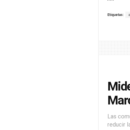
Etiquetas:
Mide
Mar
Las comu
reducir l