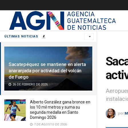
ÚLTIMAS NOTICIAS
Saca
Sacatepéquez se mantiene en alerta
anaranjada por actividad del volcán
acti
de Fuego
26 DE FEBRERO DE 2026
Aeropuer
instalaci
Alberto González gana bronce en
los 10 mil metros y suma su
segunda medalla en Santo
por
M
Domingo 2026
7 DE AGOSTO DE 2026