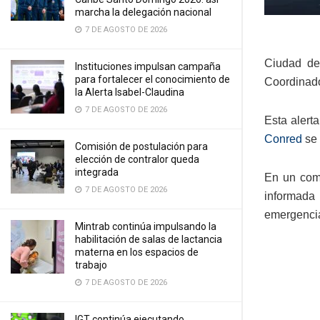
marcha la delegación nacional
7 DE AGOSTO DE 2026
Ciudad de
Instituciones impulsan campaña
para fortalecer el conocimiento de
Coordinado
la Alerta Isabel-Claudina
7 DE AGOSTO DE 2026
Esta alert
Conred
se 
Comisión de postulación para
elección de contralor queda
integrada
En un comu
7 DE AGOSTO DE 2026
informada
emergenci
Mintrab continúa impulsando la
habilitación de salas de lactancia
materna en los espacios de
trabajo
7 DE AGOSTO DE 2026
IGT continúa ejecutando