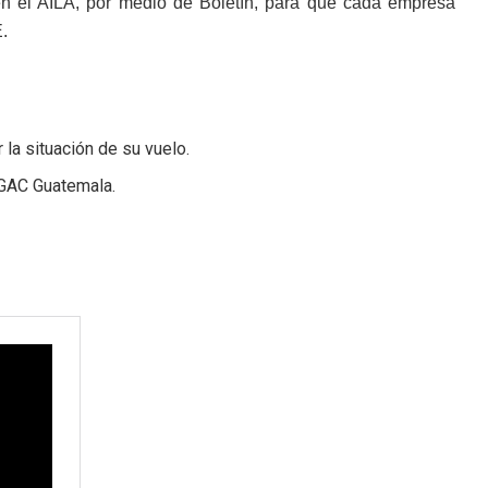
 en el AILA, por medio de Boletín, para que cada empresa
.
la situación de su vuelo.
DGAC Guatemala.