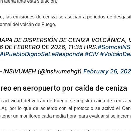
 alerta ante esta situación.
e, las emisiones de ceniza se asocian a períodos de desgasif
normal del volcán de Fuego.
APA DE DISPERSIÓN DE CENIZA VOLCÁNICA, 
6 DE FEBRERO DE 2026, 11:35 HRS.
#SomosIN
AlPuebloDignoSeLeResponde
#CIV
#VolcánDe
 INSIVUMEH (@insivumehgt)
February 26, 20
reo en aeropuerto por caída de ceniza
la actividad del volcán de Fuego, se registró caída de ceniza 
LA), por lo que de acuerdo con el protocolo se activó el C
ntener un monitoreo cada media hora, para evaluar si se increme