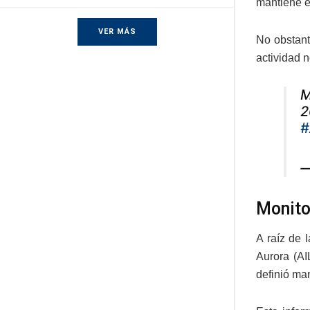
mantiene en
VER MÁS
No obstant
actividad 
M
2
#
—
Monito
A raíz de 
Aurora (AI
definió ma