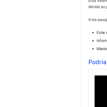
Esta infor
decida su 
A los pasa
Estar 
Infor
Manten
Podría