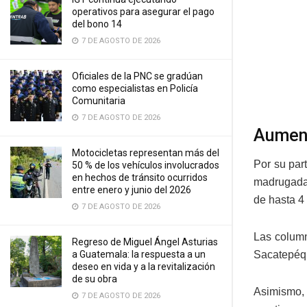
operativos para asegurar el pago
del bono 14
7 DE AGOSTO DE 2026
Oficiales de la PNC se gradúan
como especialistas en Policía
Comunitaria
7 DE AGOSTO DE 2026
Aument
Motocicletas representan más del
Por su par
50 % de los vehículos involucrados
en hechos de tránsito ocurridos
madrugada 
entre enero y junio del 2026
de hasta 4 
7 DE AGOSTO DE 2026
Las column
Regreso de Miguel Ángel Asturias
a Guatemala: la respuesta a un
Sacatepéqu
deseo en vida y a la revitalización
de su obra
Asimismo, 
7 DE AGOSTO DE 2026