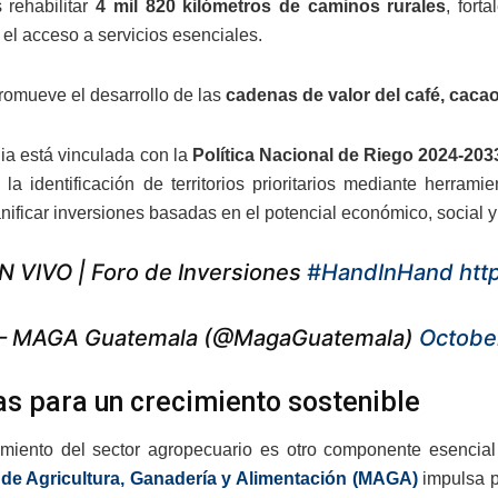
s rehabilitar
4 mil 820 kilómetros de caminos rurales
, fort
 el acceso a servicios esenciales.
omueve el desarrollo de las
cadenas de valor del café, cac
gia está vinculada con la
Política Nacional de Riego 2024-203
la identificación de territorios prioritarios mediante herram
anificar inversiones basadas en el potencial económico, social 
N VIVO | Foro de Inversiones
#HandInHand
htt
 MAGA Guatemala (@MagaGuatemala)
Octobe
as para un crecimiento sostenible
cimiento del sector agropecuario es otro componente esenci
o de Agricultura, Ganadería y Alimentación (MAGA)
impulsa p