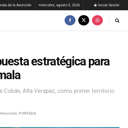
ala de la Asunción
miércoles, agosto 5, 2026
Iniciar Sesión
puesta estratégica para
emala
de Cobán, Alta Verapaz, como primer territorio
Inversión
,
PORTADA