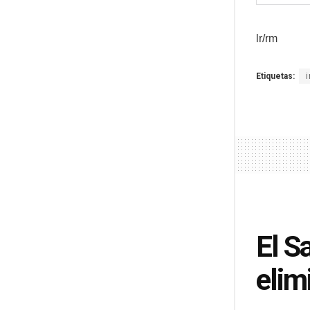
lr/rm
Etiquetas:
El S
elim