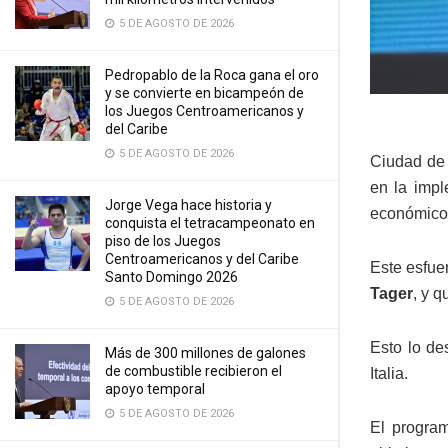
5 DE AGOSTO DE 2026
Pedropablo de la Roca gana el oro
y se convierte en bicampeón de
los Juegos Centroamericanos y
del Caribe
5 DE AGOSTO DE 2026
Ciudad de 
en la imp
Jorge Vega hace historia y
económico 
conquista el tetracampeonato en
piso de los Juegos
Centroamericanos y del Caribe
Este esfue
Santo Domingo 2026
Tager
, y q
5 DE AGOSTO DE 2026
Esto lo de
Más de 300 millones de galones
de combustible recibieron el
Italia.
apoyo temporal
5 DE AGOSTO DE 2026
El progr