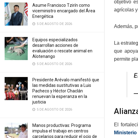
objetivo e
Asume Francisco Tzirín como
agrícolas y
viceministro encargado del Área
Energética
5 DE AGOSTO DE 2026
Además, pr
Equipos especializados
La estrate
desarrollan acciones de
evaluación o rescate animal en
que apoya 
Alotenango
permite pl
5 DE AGOSTO DE 2026
E
Presidente Arévalo manifestó que
las medidas sustitutivas a Luis
Pacheco y Héctor Chaclán
—
renuevan la esperanza en la
justicia
Alianz
5 DE AGOSTO DE 2026
El fortale
Manos productivas: Programa
impulsa el trabajo en centros
Ministeri
carcelarios para reducir el ocio de