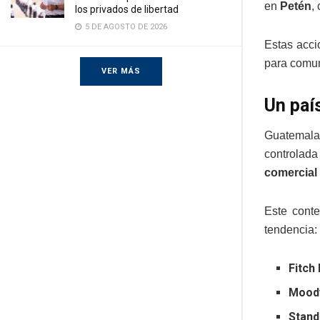
en
Petén
,
los privados de libertad
5 DE AGOSTO DE 2026
Estas acci
para comun
VER MÁS
Un país
Guatemal
controlada
comercial 
Este cont
tendencia:
Fitch
Mood
Stand