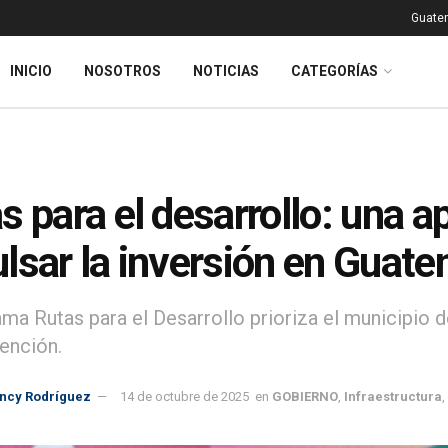
Guatem
INICIO
NOSOTROS
NOTICIAS
CATEGORÍAS
s para el desarrollo: una a
lsar la inversión en Guat
ama Rutas para el Desarrollo prioriza el municipio 
vención.
incy Rodríguez
14 de octubre de 2025
en
GOBIERNO
,
Infraestructura
,