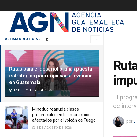
ÚLTIMAS NOTICIAS
Ruta
Rutas para el desarrollo: una apuesta
estratégica para impulsar la inversión
impu
en Guatemala
14 DE OCTUBRE DE 2025
El progr
de inter
Mineduc reanuda clases
presenciales en los municipios
afectados por el volcán de Fuego
por
L
5 DE AGOSTO DE 2026