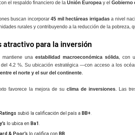
 con el respaldo financiero de la
Unión Europea
y el
Gobierno 
ones buscan incorporar
45 mil hectáreas irrigadas
a nivel nac
idades rurales y contribuyendo a la reducción de la pobreza, q
 atractivo para la inversión
a mantiene una
estabilidad macroeconómica sólida
, con 
 del 4.2 %. Su ubicación estratégica —con acceso a los océa
entre el norte y el sur del continente
.
exto favorece la mejora de su
clima de inversiones
. Las tre
 Ratings
subió la calificación del país a
BB+
.
y’s
lo ubica en
Ba1
.
ard & Poor’s
lo califica con
BB
.