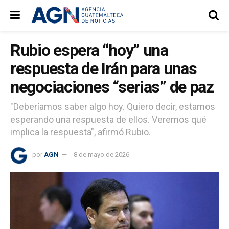
Rubio espera “hoy” una
respuesta de Irán para unas
negociaciones “serias” de paz
"Deberíamos saber algo hoy. Quiero decir, estamos
esperando una respuesta de ellos. Veremos qué
implica la respuesta", afirmó Rubio.
por
AGN
8 de mayo de 2026