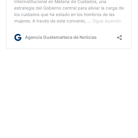
dc/dm
Etiquetas:
Delta Acuáridas del Sur
lluvia de meteoros