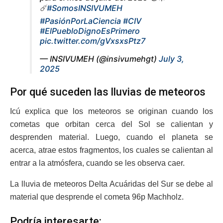
☄️
#SomosINSIVUMEH
#PasiónPorLaCiencia
#CIV
#ElPuebloDignoEsPrimero
pic.twitter.com/gVxsxsPtz7
— INSIVUMEH (@insivumehgt)
July 3,
2025
Por qué suceden las lluvias de meteoros
Icú explica que los meteoros se originan cuando los
cometas que orbitan cerca del Sol se calientan y
desprenden material. Luego, cuando el planeta se
acerca, atrae estos fragmentos, los cuales se calientan al
entrar a la atmósfera, cuando se les observa caer.
La lluvia de meteoros Delta Acuáridas del Sur se debe al
material que desprende el cometa 96p Machholz.
Podría interesarte: