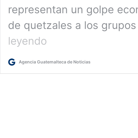
representan un golpe eco
de quetzales a los grupos
Guatemala
leyendo
acumula
880
millones
Agencia Guatemalteca de Noticias
de
quetzales
en
golpes
al
narcotráfico
en
2025