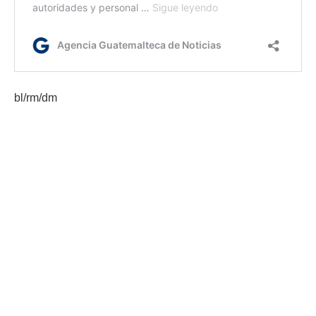
bl/rm/dm
Etiquetas:
Cosefin
SAT
Superintendencia de Administración Tributaria
AGN.GT - 2021