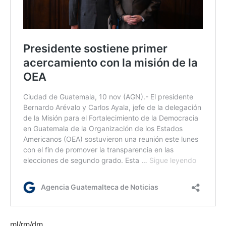
ml/rm/dm