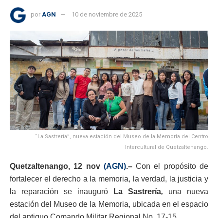
por
AGN
10 de noviembre de 2025
“La Sastrería”, nueva estación del Museo de la Memoria del Centro
Intercultural de Quetzaltenango.
Quetzaltenango, 12 nov
(AGN)
.–
Con el propósito de
fortalecer el derecho a la memoria, la verdad, la justicia y
la reparación se inauguró
La Sastrería
,
una nueva
estación del Museo de la Memoria, ubicada en el espacio
del antiguo Comando Militar Regional No. 17-15.